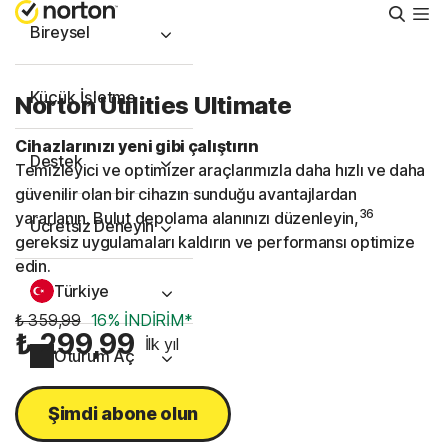
Aram
Bireysel
Küçük İşletme
Norton Utilities Ultimate
Cihazlarınızı yeni gibi çalıştırın
Destek
Temizleyici ve optimizer araçlarımızla daha hızlı ve daha
güvenilir olan bir cihazın sunduğu avantajlardan
36
yararlanın. Bulut depolama alanınızı düzenleyin,
Ücretsiz Deneyin
gereksiz uygulamaları kaldırın ve performansı optimize
edin.
Türkiye
₺ 359,99
16% İNDİRİM*
₺ 299,99
İlk yıl
Oturum Aç
Şimdi abone olun