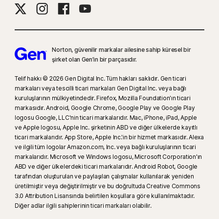
Norton, güvenilir markalar ailesine sahip küresel bir
şirket olan Gen’in bir parçasıdır.
Telif hakkı © 2026 Gen Digital Inc. Tüm hakları saklıdır. Gen ticari
markaları veya tescilli ticari markaları Gen Digital Inc. veya bağlı
kuruluşlarının mülkiyetindedir. Firefox, Mozilla Foundation'ın ticari
markasıdır. Android, Google Chrome, Google Play ve Google Play
logosu Google, LLC'nin ticari markalarıdır. Mac, iPhone, iPad, Apple
ve Apple logosu, Apple Inc. şirketinin ABD ve diğer ülkelerde kayıtlı
ticari markalarıdır. App Store, Apple Inc.'in bir hizmet markasıdır. Alexa
ve ilgili tüm logolar Amazon.com, Inc. veya bağlı kuruluşlarının ticari
markalarıdır. Microsoft ve Windows logosu, Microsoft Corporation'ın
ABD ve diğer ülkelerdeki ticari markalarıdır. Android Robot, Google
tarafından oluşturulan ve paylaşılan çalışmalar kullanılarak yeniden
üretilmiştir veya değiştirilmiştir ve bu doğrultuda Creative Commons
3.0 Attribution Lisansında belirtilen koşullara göre kullanılmaktadır.
Diğer adlar ilgili sahiplerinin ticari markaları olabilir.