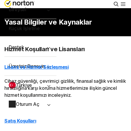
Aram
Bireysel
Yasal Bilgiler ve Kaynaklar
Küçük İşletme
Destek
Hizmet Koşulları ve Lisansları
Ücretsiz Deneyin
Lisans ve Hizmet Sözleşmesi
Cihaz güvenliği, çevrimiçi gizlilik, finansal sağlık ve kimlik
Türkiye
hırsızlığına karşı koruma hizmetlerimize ilişkin güncel
hizmet koşullarımızı inceleyiniz.
Oturum Aç
Satış Koşulları