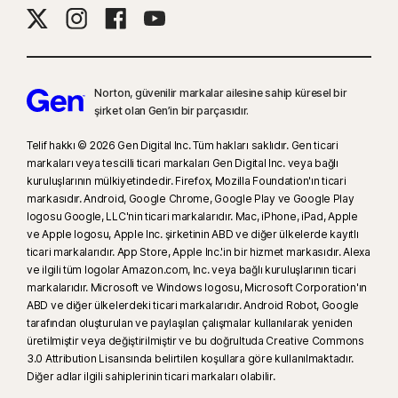
Norton, güvenilir markalar ailesine sahip küresel bir
şirket olan Gen’in bir parçasıdır.
Telif hakkı © 2026 Gen Digital Inc. Tüm hakları saklıdır. Gen ticari
markaları veya tescilli ticari markaları Gen Digital Inc. veya bağlı
kuruluşlarının mülkiyetindedir. Firefox, Mozilla Foundation'ın ticari
markasıdır. Android, Google Chrome, Google Play ve Google Play
logosu Google, LLC'nin ticari markalarıdır. Mac, iPhone, iPad, Apple
ve Apple logosu, Apple Inc. şirketinin ABD ve diğer ülkelerde kayıtlı
ticari markalarıdır. App Store, Apple Inc.'in bir hizmet markasıdır. Alexa
ve ilgili tüm logolar Amazon.com, Inc. veya bağlı kuruluşlarının ticari
markalarıdır. Microsoft ve Windows logosu, Microsoft Corporation'ın
ABD ve diğer ülkelerdeki ticari markalarıdır. Android Robot, Google
tarafından oluşturulan ve paylaşılan çalışmalar kullanılarak yeniden
üretilmiştir veya değiştirilmiştir ve bu doğrultuda Creative Commons
3.0 Attribution Lisansında belirtilen koşullara göre kullanılmaktadır.
Diğer adlar ilgili sahiplerinin ticari markaları olabilir.