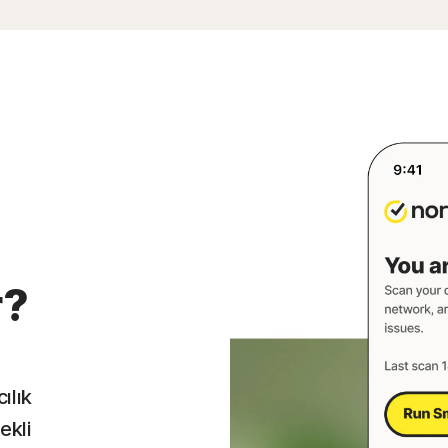
r?
ılık
ekli