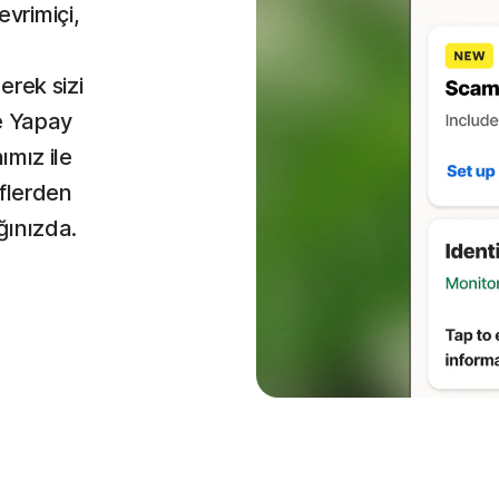
çevrimiçi,
erek sizi
e Yapay
ımız ile
iflerden
ğınızda.