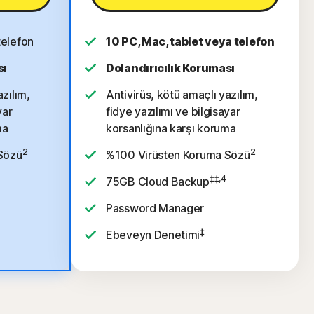
telefon
10 PC, Mac, tablet veya telefon
sı
Dolandırıcılık Koruması
azılım,
Antivirüs, kötü amaçlı yazılım,
yar
fidye yazılımı ve bilgisayar
ma
korsanlığına karşı koruma
2
2
Sözü
%100 Virüsten Koruma Sözü
‡‡,4
75GB Cloud Backup
Password Manager
‡
Ebeveyn Denetimi