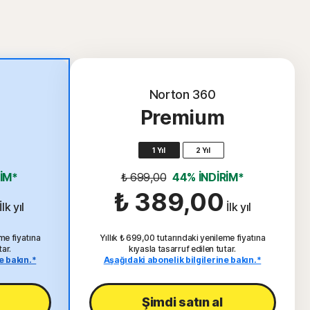
Norton 360
Premium
1 Yıl
2 Yıl
RİM*
₺ 699,00
44% İNDİRİM*
₺ 389,00
İlk yıl
İlk yıl
me fiyatına
Yıllık ₺ 699,00 tutarındaki yenileme fiyatına
tar.
kıyasla tasarruf edilen tutar.
e bakın.*
Aşağıdaki abonelik bilgilerine bakın.*
Şimdi satın al