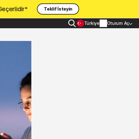
Geçerlidir*
Teklif İsteyin
Arama
Türkiye
Oturum Aç
Hesap bilgileri
Fatura bilgileri
Yenile
Sipariş geçmişi
Ürün Anahtarınızı Girin