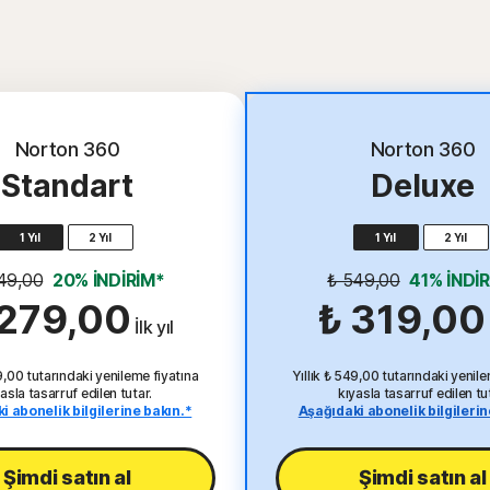
En İyi Teklif
Norton 360
Norton 360
Standart
Deluxe
1 Yıl
2 Yıl
1 Yıl
2 Yıl
49,00
20% İNDİRİM*
₺ 549,00
41% İNDİ
 279,00
₺ 319,00
İlk yıl
49,00 tutarındaki yenileme fiyatına
Yıllık ₺ 549,00 tutarındaki yenile
asla tasarruf edilen tutar.
kıyasla tasarruf edilen tu
i abonelik bilgilerine bakın.*
Aşağıdaki abonelik bilgilerin
Şimdi satın al
Şimdi satın al