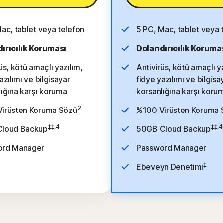
Mac, tablet veya telefon
5 PC, Mac, tablet veya 
ırıcılık Koruması
Dolandırıcılık Koruma
üs, kötü amaçlı yazılım,
Antivirüs, kötü amaçlı y
azılımı ve bilgisayar
fidye yazılımı ve bilgisa
lığına karşı koruma
korsanlığına karşı koru
2
irüsten Koruma Sözü
%100 Virüsten Koruma 
‡‡,4
‡‡,4
Cloud Backup
50GB Cloud Backup
ord Manager
Password Manager
‡
Ebeveyn Denetimi