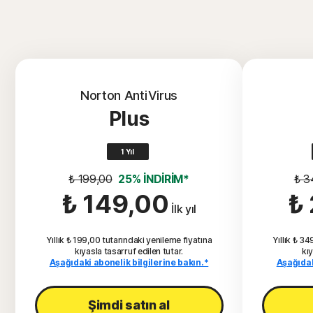
Norton AntiVirus
Plus
1 Yıl
₺ 199,00
25% İNDİRİM*
₺ 3
₺ 149,00
₺
İlk yıl
Yıllık ₺ 199,00 tutarındaki yenileme fiyatına
Yıllık ₺ 3
kıyasla tasarruf edilen tutar.
kıy
Aşağıdaki abonelik bilgilerine bakın.*
Aşağıdak
Şimdi satın al