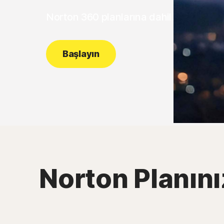
Norton 360 planlarına dahil.
Başlayın
Norton Planını