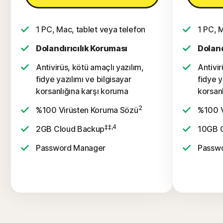
1 PC, Mac, tablet veya telefon
1 PC, 
Dolandırıcılık Koruması
Doland
Antivirüs, kötü amaçlı yazılım,
Antivir
fidye yazılımı ve bilgisayar
fidye y
korsanlığına karşı koruma
korsan
2
%100 Virüsten Koruma Sözü
%100 V
‡‡,4
2GB Cloud Backup
10GB 
Password Manager
Passw