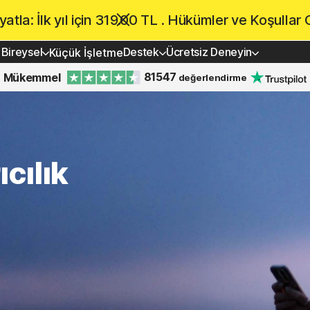
atla: İlk yıl için 319.00 TL . Hükümler ve Koşullar 
Bireysel
Destek
Ücretsiz Deneyin
Küçük İşletme
81547
Mükemmel
değerlendirme
LAR
ALIN
CİHAZ GÜVENLİĞİ
ÜCRETSİZ DENEYİN
ÖĞRENİN
estek
Norton AntiVirus Plus
Ücretsiz denemeler
Nasıl yenilenir
ıcılık
Android için Norton Mobile
Security™
iOS için Norton Mobile Security™
0
r