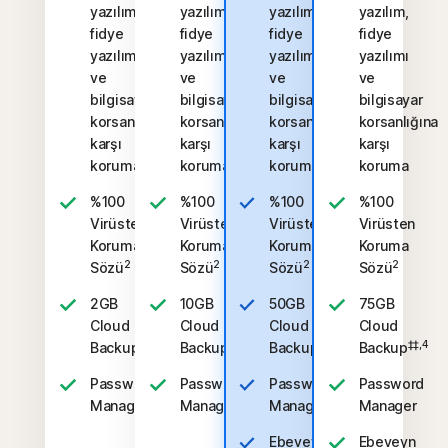
yazılım,
yazılım,
yazılım,
yazılım,
fidye
fidye
fidye
fidye
yazılımı
yazılımı
yazılımı
yazılımı
ve
ve
ve
ve
bilgisayar
bilgisayar
bilgisayar
bilgisayar
korsanlığına
korsanlığına
korsanlığına
korsanlığına
karşı
karşı
karşı
karşı
koruma
koruma
koruma
koruma
%100
%100
%100
%100
Virüsten
Virüsten
Virüsten
Virüsten
Koruma
Koruma
Koruma
Koruma
2
2
2
2
Sözü
Sözü
Sözü
Sözü
2GB
10GB
50GB
75GB
Cloud
Cloud
Cloud
Cloud
‡‡,4
‡‡,4
‡‡,4
‡‡,4
Backup
Backup
Backup
Backup
Password
Password
Password
Password
Manager
Manager
Manager
Manager
Ebeveyn
Ebeveyn