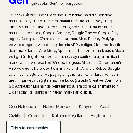
şirket olan Gen’in bir parçasıdır.
23
Otomatik Deepfake Koruması yalnızca desteklenen sosyal
medya/video platformlarındaki İngilizce videolarda devreye girer. Diğer
Telif hakkı © 2026 Gen Digital Inc. Tüm hakları saklıdır. Gen ticari
markaları veya tescilli ticari markaları Gen Digital Inc. veya bağlı
platformlarda manuel tarama kullanın. Windows 11 veya üzeri bir işletim
kuruluşlarının mülkiyetindedir. Firefox, Mozilla Foundation'ın ticari
sistemi ve desteklenen bir tarayıcı gerektirir. Otomatik tespit için buna ek
markasıdır. Android, Google Chrome, Google Play ve Google Play
olarak bir AI PC (Qualcomm veya Intel tabanlı en az 8 çekirdekli bir işlemci,
logosu Google, LLC'nin ticari markalarıdır. Mac, iPhone, iPad, Apple
16 GB RAM) veya AI olmayan bir PC (herhangi bir markadan en az 6
ve Apple logosu, Apple Inc. şirketinin ABD ve diğer ülkelerde kayıtlı
çekirdekli bir işlemci, 16 GB RAM) gereklidir. En az 4 çekirdekli bir işlemci
ticari markalarıdır. App Store, Apple Inc.'in bir hizmet markasıdır. Alexa
ve ilgili tüm logolar Amazon.com, Inc. veya bağlı kuruluşlarının ticari
ve 8 GB RAM içeren AI olmayan PC’lerde sadece manuel tarama
markalarıdır. Microsoft ve Windows logosu, Microsoft Corporation'ın
kullanılabilir. Tüm ayrıntılar için bkz.
Norton.com/deepfakesupport
.
ABD ve diğer ülkelerdeki ticari markalarıdır. Android Robot, Google
tarafından oluşturulan ve paylaşılan çalışmalar kullanılarak yeniden
33
Norton Genie Yapay Zekâ Asistanı’nda bulunan Derin Sahtelik Koruması
üretilmiştir veya değiştirilmiştir ve bu doğrultuda Creative Commons
şu anda erken erişim sürümünde olduğundan yalnızca İngilizce YouTube
3.0 Attribution Lisansında belirtilen koşullara göre kullanılmaktadır.
Diğer adlar ilgili sahiplerinin ticari markaları olabilir.
videoları desteklenmektedir.
Gen Hakkında
Haber Merkezi
Kariyer
Yasal
γ
Norton Safe Search, sponsorlu bağlantılar için bir güvenlik
derecelendirmesi sağlamaz veya potansiyel olarak güvenli olmayan
Gizlilik
Güvenlik
Kullanım Koşulları
Erişilebilirlik
sponsorlu bağlantıları arama sonuçlarından filtrelemez. Tüm tarayıcılarda
Sistem Durumu
This site uses cookies
mevcut değildir.