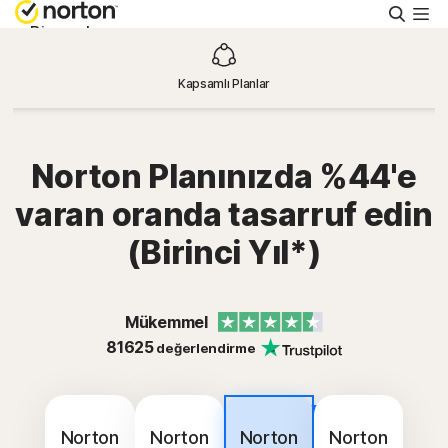
Aram
Bireysel
Kapsamlı Planlar
Küçük İşletme
Destek
Norton Planınızda %44'e
varan oranda tasarruf edin
Ücretsiz Deneyin
(Birinci Yıl*)
Türkiye
Mükemmel
81625
değerlendirme
Oturum Aç
En İyi
Teklif
Norton
Norton
Norton
Norton