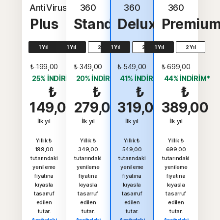
AntiVirus
360
360
360
Plus
Standart
Deluxe
Premiu
1 Yıl
1 Yıl
2 Yıl
1 Yıl
2 Yıl
1 Yıl
2 Yıl
₺ 199,00
₺ 349,00
₺ 549,00
₺ 699,00
25% İNDİRİM*
20% İNDİRİM*
41% İNDİRİM*
44% İNDİRİM*
₺
₺
₺
₺
149,00
279,00
319,00
389,00
İlk yıl
İlk yıl
İlk yıl
İlk yıl
Yıllık ₺
Yıllık ₺
Yıllık ₺
Yıllık ₺
199,00
349,00
549,00
699,00
tutarındaki
tutarındaki
tutarındaki
tutarındaki
yenileme
yenileme
yenileme
yenileme
fiyatına
fiyatına
fiyatına
fiyatına
kıyasla
kıyasla
kıyasla
kıyasla
tasarruf
tasarruf
tasarruf
tasarruf
edilen
edilen
edilen
edilen
tutar.
tutar.
tutar.
tutar.