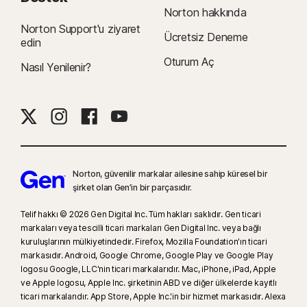
Norton hakkında
Norton Support'u ziyaret
Ücretsiz Deneme
edin
Oturum Aç
Nasıl Yenilenir?
Norton, güvenilir markalar ailesine sahip küresel bir
şirket olan Gen’in bir parçasıdır.
Telif hakkı © 2026 Gen Digital Inc. Tüm hakları saklıdır. Gen ticari
markaları veya tescilli ticari markaları Gen Digital Inc. veya bağlı
kuruluşlarının mülkiyetindedir. Firefox, Mozilla Foundation'ın ticari
markasıdır. Android, Google Chrome, Google Play ve Google Play
logosu Google, LLC'nin ticari markalarıdır. Mac, iPhone, iPad, Apple
ve Apple logosu, Apple Inc. şirketinin ABD ve diğer ülkelerde kayıtlı
ticari markalarıdır. App Store, Apple Inc.'in bir hizmet markasıdır. Alexa