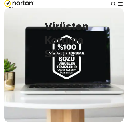
Aram
Bireysel
Virüsten
Küçük İşletme
Koruma
Destek
Sözü
Ücretsiz Deneyin
Türkiye
Oturum Aç