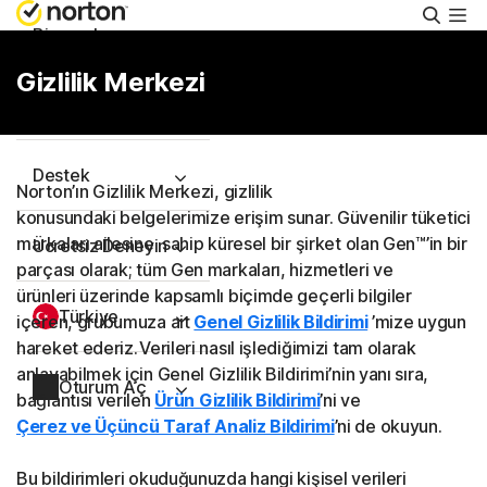
Aram
Bireysel
Gizlilik Merkezi
Küçük İşletme
Destek
Norton’ın Gizlilik Merkezi, gizlilik
konusundaki belgelerimize erişim sunar. Güvenilir tüketici
markaları ailesine sahip küresel bir şirket olan Gen™’in bir
Ücretsiz Deneyin
parçası olarak; tüm Gen markaları, hizmetleri ve
ürünleri üzerinde kapsamlı biçimde geçerli bilgiler
Türkiye
içeren, grubumuza ait
Genel Gizlilik Bildirimi
’mize uygun
hareket ederiz. Verileri nasıl işlediğimizi tam olarak
anlayabilmek için Genel Gizlilik Bildirimi’nin yanı sıra,
Oturum Aç
bağlantısı verilen
Ürün Gizlilik Bildirimi
’ni ve
Çerez ve Üçüncü Taraf Analiz Bildirimi
’ni de okuyun.
Bu bildirimleri okuduğunuzda hangi kişisel verileri