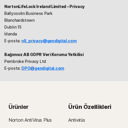
NortonLifeLock Ireland Limited – Privacy
Ballycoolin Business Park
Blanchardstown
Dublin 15
İrlanda
E-posta:
nll_privacy@gendigital.com
Bağımsız AB GDPR Veri Koruma Yetkilisi
Pembroke Privacy Ltd
E-posta:
DPO@gendigital.com
Ürünler
Ürün Özellikleri
Norton AntiVirus Plus
Antivirüs