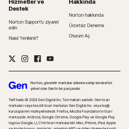
Hizmetler ve
Hakkında
Destek
Norton hakkında
Norton Support'u ziyaret
Ücretsiz Deneme
edin
Oturum Aç
Nasıl Yenilenir?
Norton, güvenilir markalar ailesine sahip küresel bir
şirket olan Gen’in bir parçasıdır.
Telif hakkı © 2026 Gen Digital Inc. Tüm hakları saklıdır. Gen ticari
markaları veya tescilli ticari markaları Gen Digital Inc. veya bağlı
kuruluşlarının mülkiyetindedir. Firefox, Mozilla Foundation'ın ticari
markasıdır. Android, Google Chrome, Google Play ve Google Play
logosu Google, LLC'nin ticari markalarıdır. Mac, iPhone, iPad, Apple
ve Apple logosu, Apple Inc. şirketinin ABD ve diğer ülkelerde kayıtlı