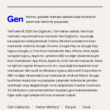
sitelerine veya bloglara yerleştirilmiş YouTube videolarını değil) ve
Hulu.com'da (yalnızca Windows'ta) görüntülenen videoları izler. YouTube
veya Hulu uygulamalarıyla çalışmaz.
Norton, güvenilir markalar ailesine sahip küresel bir
şirket olan Gen’in bir parçasıdır.
16
Windows için çoğu uyarıyı gizlemek için tam ekran modu kullanımda
Telif hakkı © 2026 Gen Digital Inc. Tüm hakları saklıdır. Gen ticari
olmalıdır.
markaları veya tescilli ticari markaları Gen Digital Inc. veya bağlı
kuruluşlarının mülkiyetindedir. Firefox, Mozilla Foundation'ın ticari
markasıdır. Android, Google Chrome, Google Play ve Google Play
23
Otomatik Deepfake Koruması yalnızca desteklenen sosyal
logosu Google, LLC'nin ticari markalarıdır. Mac, iPhone, iPad, Apple
medya/video platformlarındaki İngilizce videolarda devreye girer. Diğer
ve Apple logosu, Apple Inc. şirketinin ABD ve diğer ülkelerde kayıtlı
platformlarda manuel tarama kullanın. Windows 11 veya üzeri bir işletim
ticari markalarıdır. App Store, Apple Inc.'in bir hizmet markasıdır. Alexa
sistemi ve desteklenen bir tarayıcı gerektirir. Otomatik tespit için buna ek
ve ilgili tüm logolar Amazon.com, Inc. veya bağlı kuruluşlarının ticari
olarak bir AI PC (Qualcomm veya Intel tabanlı en az 8 çekirdekli bir işlemci,
markalarıdır. Microsoft ve Windows logosu, Microsoft Corporation'ın
ABD ve diğer ülkelerdeki ticari markalarıdır. Android Robot, Google
16 GB RAM) veya AI olmayan bir PC (herhangi bir markadan en az 6
tarafından oluşturulan ve paylaşılan çalışmalar kullanılarak yeniden
çekirdekli bir işlemci, 16 GB RAM) gereklidir. En az 4 çekirdekli bir işlemci
üretilmiştir veya değiştirilmiştir ve bu doğrultuda Creative Commons
ve 8 GB RAM içeren AI olmayan PC’lerde sadece manuel tarama
3.0 Attribution Lisansında belirtilen koşullara göre kullanılmaktadır.
kullanılabilir. Tüm ayrıntılar için bkz.
Norton.com/deepfakesupport
.
Diğer adlar ilgili sahiplerinin ticari markaları olabilir.
33
Norton Genie Yapay Zekâ Asistanı’nda bulunan Derin Sahtelik Koruması
Gen Hakkında
Haber Merkezi
Kariyer
Yasal