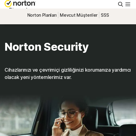
Aram
Bireysel
Norton Planları
Mevcut Müşteriler
SSS
Küçük İşletme
Norton Security
Destek
Ücretsiz Deneyin
Cihazlarınızı ve çevrimiçi gizliliğinizi korumanıza yardımcı
olacak yeni yöntemlerimiz var.
Türkiye
Oturum Aç