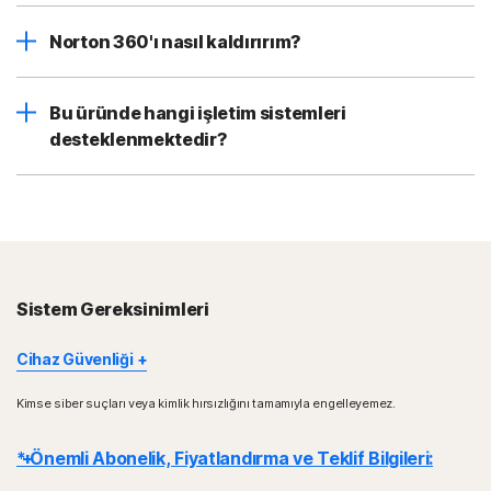
Norton 360'ı nasıl kaldırırım?
Bu üründe hangi işletim sistemleri
desteklenmektedir?
Sistem Gereksinimleri
Cihaz Güvenliği
Bazı özellikler her cihazda ve platformda kullanılamaz.
Kimse siber suçları veya kimlik hırsızlığını tamamıyla engelleyemez.
Norton Ebeveyn Denetimi, Norton Cloud Backup ve Norton
SafeCam şimdilik Mac OS üzerinde desteklenmemektedir.
* Önemli Abonelik, Fiyatlandırma ve Teklif Bilgileri:
Windows desteği, x86/Intel ve AMD Snapdragon/ARM yonga
kullanan cihazları içerir.