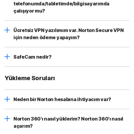
telefonumda/tabletimde/bilgisayarımda
çalışıyor mu?
Ücretsiz VPN yazılımım var. Norton Secure VPN
için neden ödeme yapayım?
SafeCam nedir?
Yükleme Soruları
Neden bir Norton hesabına ihtiyacım var?
Norton 360'ı nasıl yüklerim? Norton 360'ı nasıl
açarım?