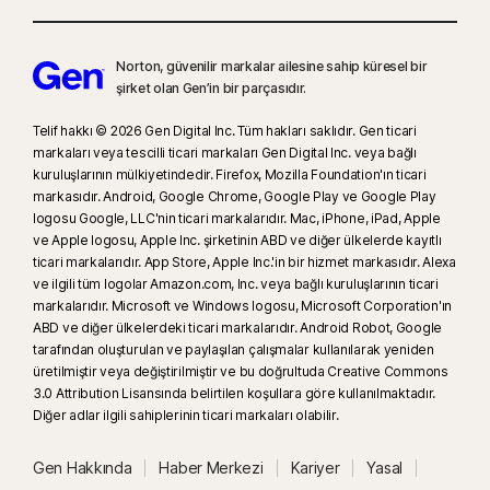
Norton, güvenilir markalar ailesine sahip küresel bir
şirket olan Gen’in bir parçasıdır.
Telif hakkı © 2026 Gen Digital Inc. Tüm hakları saklıdır. Gen ticari
markaları veya tescilli ticari markaları Gen Digital Inc. veya bağlı
kuruluşlarının mülkiyetindedir. Firefox, Mozilla Foundation'ın ticari
markasıdır. Android, Google Chrome, Google Play ve Google Play
logosu Google, LLC'nin ticari markalarıdır. Mac, iPhone, iPad, Apple
ve Apple logosu, Apple Inc. şirketinin ABD ve diğer ülkelerde kayıtlı
ticari markalarıdır. App Store, Apple Inc.'in bir hizmet markasıdır. Alexa
ve ilgili tüm logolar Amazon.com, Inc. veya bağlı kuruluşlarının ticari
markalarıdır. Microsoft ve Windows logosu, Microsoft Corporation'ın
ABD ve diğer ülkelerdeki ticari markalarıdır. Android Robot, Google
tarafından oluşturulan ve paylaşılan çalışmalar kullanılarak yeniden
üretilmiştir veya değiştirilmiştir ve bu doğrultuda Creative Commons
3.0 Attribution Lisansında belirtilen koşullara göre kullanılmaktadır.
Diğer adlar ilgili sahiplerinin ticari markaları olabilir.
Gen Hakkında
Haber Merkezi
Kariyer
Yasal