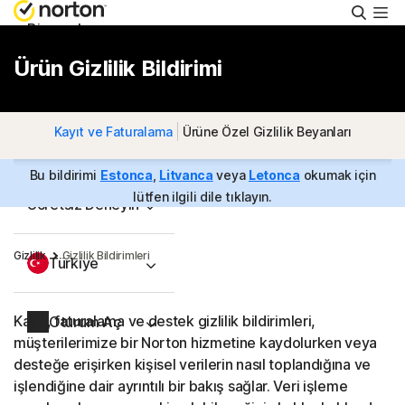
Aram
Bireysel
Ürün Gizlilik Bildirimi
Küçük İşletme
Kayıt ve Faturalama
Ürüne Özel Gizlilik Beyanları
Destek
Bu bildirimi
Estonca
,
Litvanca
veya
Letonca
okumak için
lütfen ilgili dile tıklayın.
Ücretsiz Deneyin
Gizlilik
Gizlilik Bildirimleri
Türkiye
Kayıt, faturalama ve destek gizlilik bildirimleri,
Oturum Aç
müşterilerimize bir Norton hizmetine kaydolurken veya
desteğe erişirken kişisel verilerin nasıl toplandığına ve
işlendiğine dair ayrıntılı bir bakış sağlar. Veri işleme